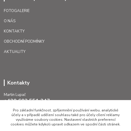
FOTOGALERIE
O NÁS
KONTAKTY
OBCHODNÍ PODMÍNKY
AKTUALITY
Kontakty
Martin Lupač
+420 602 551 247
Pro základní funkčnost, zpříjemnění používání webu, analytické
lupac@caggiati.cz
účely a v případě udělení souhlasu také pro účely cílení reklamy
využíváme soubory cookies. Nastavení vlastních preferencí
cookies můžete kdykoli upravit odkazem ve spodní části stránek.