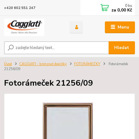
0
ks
+420 602 551 247
za
0,00 Kč
Menu
Hledat
Úvod
CAGGIATI - bronzové doplňky
FOTORÁMEČKY
Fotorámeček
21256/09
Fotorámeček 21256/09