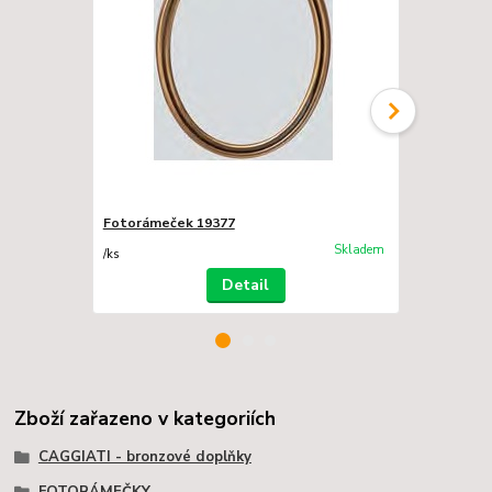
Fotorámeček 19377
Fotorámeče
Skladem
/
ks
/
ks
Detail
Zboží zařazeno v kategoriích
CAGGIATI - bronzové doplňky
FOTORÁMEČKY