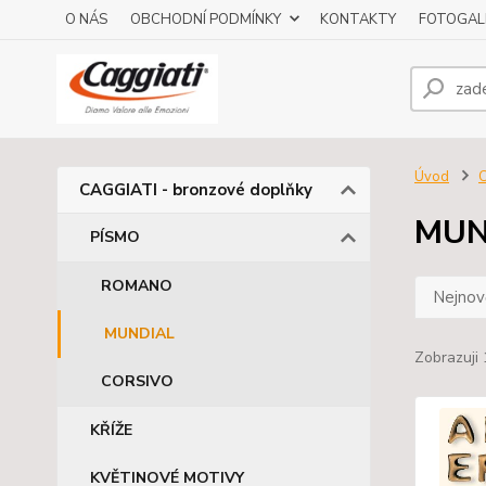
O NÁS
OBCHODNÍ PODMÍNKY
KONTAKTY
FOTOGAL
Úvod
C
CAGGIATI - bronzové doplňky
MUN
PÍSMO
ROMANO
Nejnově
MUNDIAL
Zobrazuji 
CORSIVO
KŘÍŽE
KVĚTINOVÉ MOTIVY