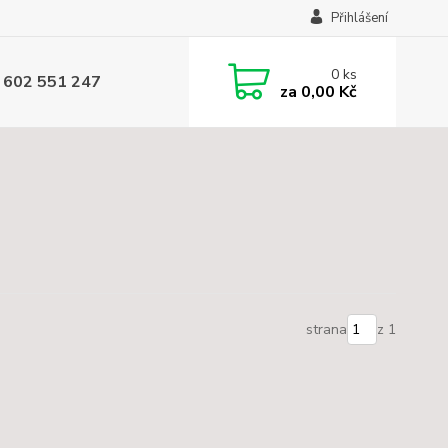
Přihlášení
0
ks
 602 551 247
za
0,00 Kč
strana
z 1