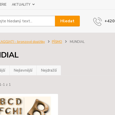
ERIE
AKTUALITY
Hledat
+420
AGGIATI - bronzové doplňky
PÍSMO
MUNDIAL
DIAL
jší
Nejlevnější
Nejdražší
1-1 z 1