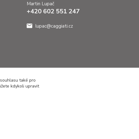
Martin Lupač
+420 602 551 247
lupac@caggiati.cz
 souhlasu také pro
žete kdykoli upravit
Vytvořeno na
Eshop-rychle.cz