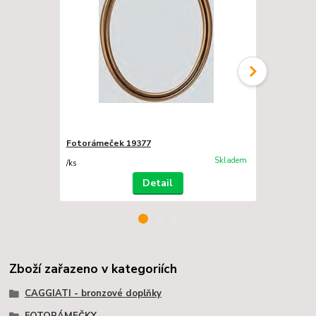
Fotorámeček 19377
Fotorámeče
Skladem
/
ks
/
ks
Detail
Zboží zařazeno v kategoriích
CAGGIATI - bronzové doplňky
FOTORÁMEČKY