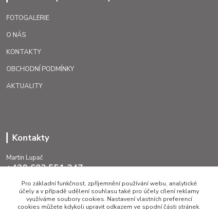
FOTOGALERIE
O NÁS
KONTAKTY
OBCHODNÍ PODMÍNKY
AKTUALITY
Kontakty
Martin Lupač
+420 602 551 247
Pro základní funkčnost, zpříjemnění používání webu, analytické
lupac@caggiati.cz
účely a v případě udělení souhlasu také pro účely cílení reklamy
využíváme soubory cookies. Nastavení vlastních preferencí
cookies můžete kdykoli upravit odkazem ve spodní části stránek.