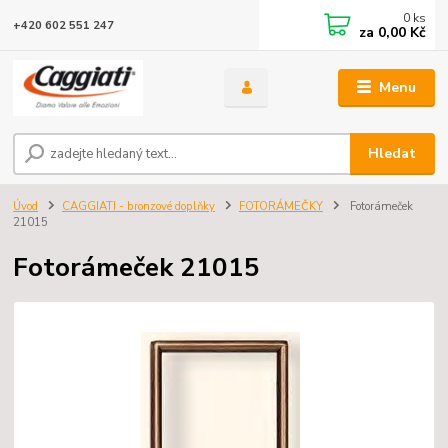
0
ks
+420 602 551 247
za
0,00 Kč
Menu
Hledat
Úvod
CAGGIATI - bronzové doplňky
FOTORÁMEČKY
Fotorámeček
21015
Fotorámeček 21015