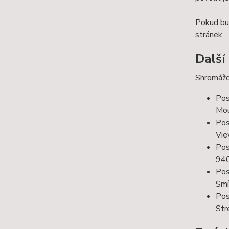
Pokud bud
stránek.
Další
Shromážd
Pos
Mou
Pos
Vie
Pos
94
Pos
Smí
Pos
Str