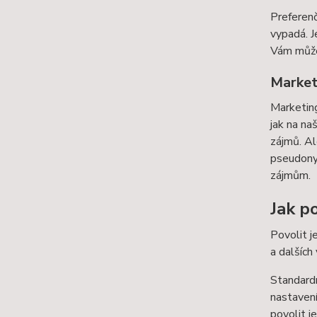
Preferenč
vypadá. J
Vám můžem
Market
Marketing
jak na na
zájmů. Al
pseudonym
zájmům.
Jak po
Povolit j
a dalších
Standardn
nastavení
povolit j