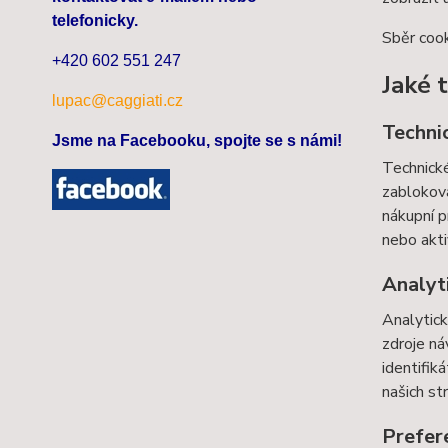
telefonicky.
Sběr cook
+420 602 551 247
Jaké 
lupac@caggiati.cz
Techni
Jsme na Facebooku, spojte se s námi!
Technické
zabloková
nákupní p
nebo akti
Analyt
Analytick
zdroje ná
identifik
našich st
Prefer