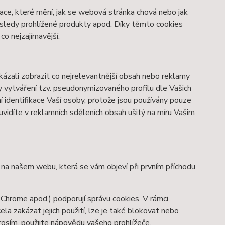
ace, které mění, jak se webová stránka chová nebo jak
osledy prohlížené produkty apod. Díky těmto cookies
o nejzajímavější.
zali zobrazit co nejrelevantnější obsah nebo reklamy
ky vytváření tzv. pseudonymizovaného profilu dle Vašich
í identifikace Vaší osoby, protože jsou používány pouze
vidíte v reklamních sděleních obsah ušitý na míru Vašim
y na našem webu, která se vám objeví při prvním příchodu
 Chrome apod.) podporují správu cookies. V rámci
la zakázat jejich použití, lze je také blokovat nebo
prosím, použijte nápovědu vašeho prohlížeče.