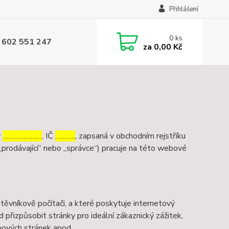
Přihlášení
0
ks
 602 551 247
za
0,00 Kč
v
…………………
, IČ
………..
, zapsaná v obchodním rejstříku
„prodávající“ nebo „správce“) pracuje na této webové
ěvníkově počítači, a které poskytuje internetový
d přizpůsobit stránky pro ideální zákaznický zážitek,
bových stránek apod.