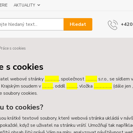
ERIE
AKTUALITY
Hledat
+420
ráce s cookies
e s cookies
atel webové stránky
………….
, společnost
………..
s.r.o., se sídlem 
 Krajským soudem v
……….
, oddíl
……….
, vložka
……………..
(dále jen 
e soubory cookies.
ou to cookies?
sou krátké textové soubory, které webová stránka ukládá v návšt
 pokaždé, když se uživatel na stránku vrátí. Umožňují tak napříkla
určitý obsah šitý právě Vám na míru, analyzovat návštěvnost we