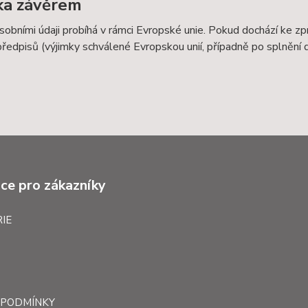
ka závěrem
sobními údaji probíhá v rámci Evropské unie. Pokud dochází ke 
předpisů (výjimky schválené Evropskou unií, případně po splnění
ce pro zákazníky
IE
 PODMÍNKY