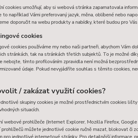
ní cookies umožňují, aby si webová stránka zapamatovala inform
e to například Vámi preferovaný jazyk, měna, oblíbené nebo nap
e doporučit na webu produkty a nabídky, které budou pro Vás c
ingové cookies
ové cookies používáme my nebo naši partneři, abychom Vám doká
šich stránkách, tak na stránkách třetích subjektů. To je možné dí
e nebojte, tímto profilováním zpravidla není možná bezprostředn
izované údaje. Pokud nevyjádříte souhlas s těmito cookies, neu
volit / zakázat využití cookies?
ednotlivé skupiny cookies je možné prostřednictvím cookies lišt
 vhodných situacích.
í webové prohlížeče (Internet Explorer, Mozilla Firefox, Google
 prohlížečů můžete jednotlivé cookie ručně mazat, blokovat či zce
en pro jednotlivé internetové stránky. Pro detailnější informace, 