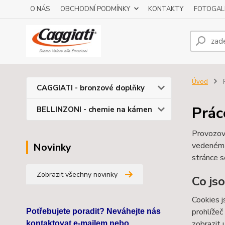
O NÁS
OBCHODNÍ PODMÍNKY
KONTAKTY
FOTOGAL
Úvod
P
CAGGIATI - bronzové doplňky
Prác
BELLINZONI - chemie na kámen
Provozov
vedeném
Novinky
stránce s
Zobrazit všechny novinky
Co js
Cookies j
prohlížeč
Potřebujete poradit? Neváhejte nás
zobrazit 
kontaktovat e-mailem nebo