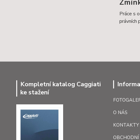
Zmín
Práce s o
právních 
Kompletní katalog Caggiati
Informa
ke stažení
FOTOGALER
O NÁS
KONTAKTY
OBCHODNÍ