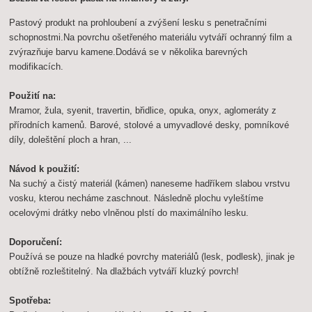
Pastový produkt na prohloubení a zvýšení lesku s penetračními
schopnostmi.Na povrchu ošetřeného materiálu vytváří ochranný film a
zvýrazňuje barvu kamene.Dodává se v několika barevných
modifikacích.
Použití na:
Mramor, žula, syenit, travertin, břidlice, opuka, onyx, aglomeráty z
přírodních kamenů. Barové, stolové a umyvadlové desky, pomníkové
díly, doleštění ploch a hran, ...
Návod k použití:
Na suchý a čistý materiál (kámen) naneseme hadříkem slabou vrstvu
vosku, kterou necháme zaschnout. Následně plochu vyleštíme
ocelovými drátky nebo vlněnou plstí do maximálního lesku.
Doporučení:
Používá se pouze na hladké povrchy materiálů (lesk, podlesk), jinak je
obtížně rozleštitelný. Na dlažbách vytváří kluzký povrch!
Spotřeba: