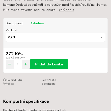
kamene.Dodává se v několika barevných modifikacích.Použití na:Mramor,
žula, syenit, travertin, břidlice, opuka,...
celý popis
Dostupnost
Skladem
Velikost
272 Kč
/
ks
225 Kč
bez DPH
Přidat do košíku
Číslo produktu:
LestPasta
Výrobce:
Bellinzoni
Kompletní specifikace
Bezbarvá leštící pasta na mramory a žuly.