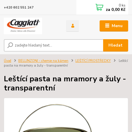
0
ks
+420 602 551 247
za
0,00 Kč
Menu
Hledat
Úvod
BELLINZONI - chemie na kámen
LEŠTÍCÍ PROSTŘEDKY
Leštící
pasta na mramory a žuly - transparentní
Leštící pasta na mramory a žuly -
transparentní