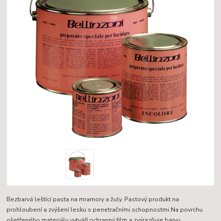
Bezbarvá leštící pasta na mramory a žuly. Pastový produkt na
prohloubení a zvýšení lesku s penetračními schopnostmi.Na povrchu
ošetřeného materiálu vytváří ochranný film a zvýrazňuje barvu