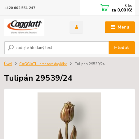
0
ks
+420 602 551 247
za
0,00 Kč
Menu
Hledat
Úvod
CAGGIATI - bronzové doplňky
Tulipán 29539/24
Tulipán 29539/24