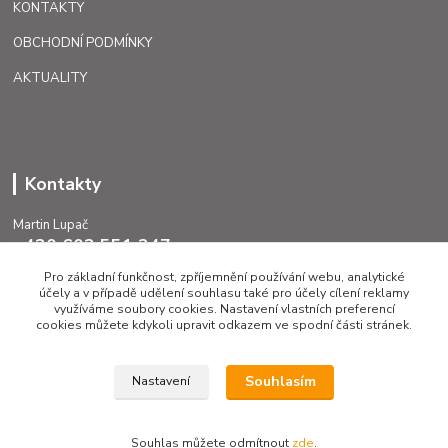
KONTAKTY
OBCHODNÍ PODMÍNKY
AKTUALITY
Kontakty
Martin Lupač
+420 602 551 247
Pro základní funkčnost, zpříjemnění používání webu, analytické
lupac@caggiati.cz
účely a v případě udělení souhlasu také pro účely cílení reklamy
využíváme soubory cookies. Nastavení vlastních preferencí
cookies můžete kdykoli upravit odkazem ve spodní části stránek.
Souhlasím
Nastavení
Upravit sběr cookies.
Souhlas můžete odmítnout
zde
.