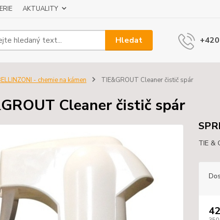
ERIE
AKTUALITY
Hledat
+420
ELLINZONI - chemie na kámen
TIE&GROUT Cleaner čistič spár
GROUT Cleaner čistič spár
SPRE
TIE & 
Dos
42
350