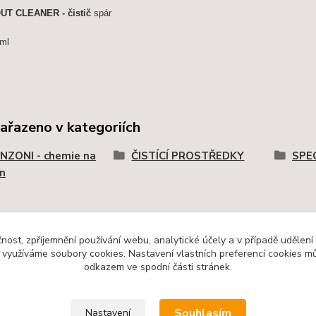
UT CLEANER - čistič
spár
0ml
zařazeno v kategoriích
NZONI - chemie na
ČISTÍCÍ PROSTŘEDKY
SPE
n
čnost, zpříjemnění používání webu, analytické účely a v případě udělení
y využíváme soubory cookies. Nastavení vlastních preferencí cookies mů
odkazem ve spodní části stránek.
ce pro zákazníky
Souhlasím
Nastavení