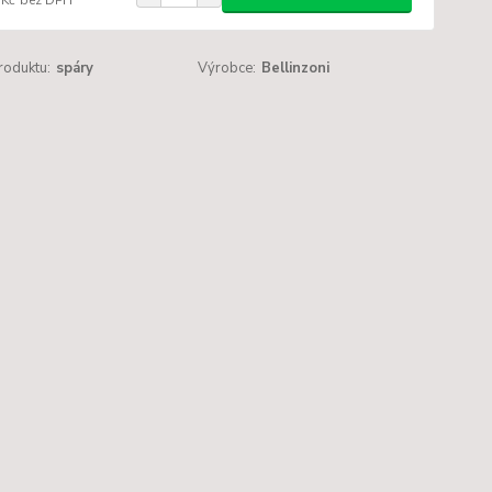
roduktu:
spáry
Výrobce:
Bellinzoni