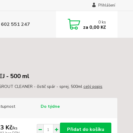
Přihlášení
0
ks
 602 551 247
za
0,00 Kč
J - 500 ml
GROUT CLEANER - čistič spár - sprej, 500ml
celý popis
tupnost
Do týdne
3 Kč
/
ks
Přidat do košíku
 Kč
bez DPH