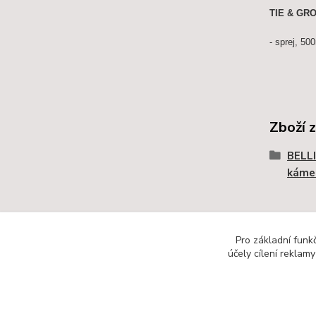
TIE & GRO
- sprej, 50
Zboží 
BELLI
káme
Pro základní funk
účely cílení reklam
Kompletní katalog Caggiati
Informa
ke stažení