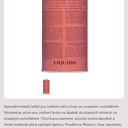
Speciální tekutý leštič pro leštění rohů a hran se snadným rozleštěním.
Výrobek je určen pro zvýšení lesku na špatně dostupných místech se
snadným rozleštěním. Oživí barvu kamene, působí vodoodpudivě a
chrání materiál před zažírající špínou. Použití na: Mramor, žula, travertiny,