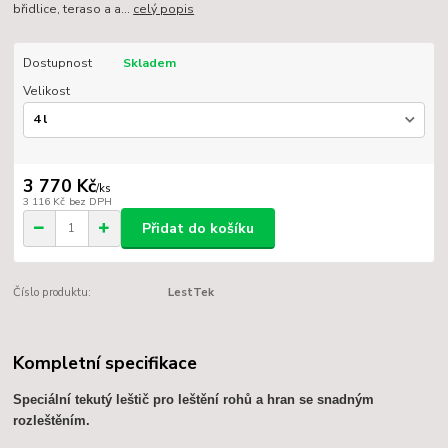
břidlice, teraso a a...
celý popis
Dostupnost
Skladem
Velikost
3 770 Kč
/
ks
3 116 Kč
bez DPH
Přidat do košíku
Číslo produktu:
LestTek
Kompletní specifikace
Speciální tekutý leštič pro leštění rohů a hran se snadným
rozleštěním.