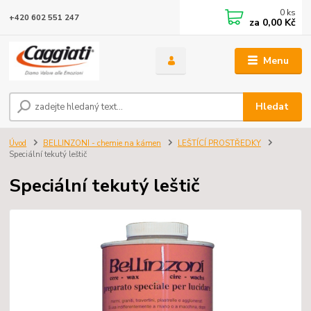
0
ks
+420 602 551 247
za
0,00 Kč
Menu
Hledat
Úvod
BELLINZONI - chemie na kámen
LEŠTÍCÍ PROSTŘEDKY
Speciální tekutý leštič
Speciální tekutý leštič