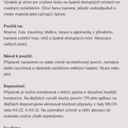
Výrobek je určen pro zvýšení lesku na špatně dostupných místech se
snadným rozleštěním. Oživí barvu kamene, působí vodoodpudivě a
chrání materiál před zažírající špínou.
Použití na:
Mramor, žula, travertiny, břidlice, teraso a aglomeráty z přírodního
kamene.Leštění hran, rohů a špatně dostupných míst. Renovace
zašlých lesků.
Návod k použití:
Přípravek naneseme ve slabé vrstvě na ošetřovaný povrch, necháme
dobře zaschnout a následně rozleštíme měkkým hadrem, filcem nebo
plstí.
Doporučení:
Přípravek je možno kombinovat s leštící pastou k dosažení hustější
kompozice. Na dlažbách vytváří kluzký povrch ! Při jeho aplikaci na
dlažbách doporučujeme eliminovat kluzkost přípravky z řady MILCH
nebo AS-22, či AS-11. Na zpomalení schnutí a větší absorpci do
materiálu možno zředit terpentýnem.