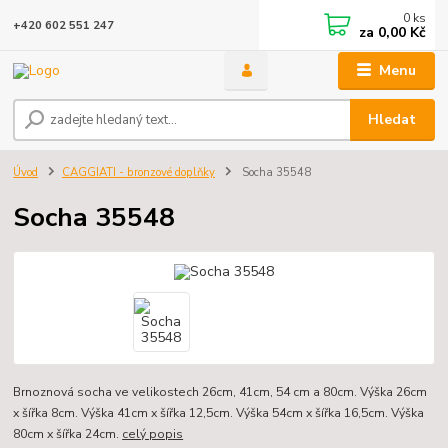
0
ks
+420 602 551 247
za
0,00 Kč
Menu
Hledat
Úvod
CAGGIATI - bronzové doplňky
Socha 35548
Socha 35548
Brnoznová socha ve velikostech 26cm, 41cm, 54 cm a 80cm. Výška 26cm
x šířka 8cm. Výška 41cm x šířka 12,5cm. Výška 54cm x šířka 16,5cm. Výška
80cm x šířka 24cm.
celý popis