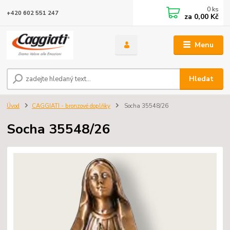
0
ks
+420 602 551 247
za
0,00 Kč
Menu
Hledat
Úvod
CAGGIATI - bronzové doplňky
Socha 35548/26
Socha 35548/26