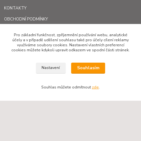
KONTAKTY
OBCHODNÍ PODMÍNKY
AKTUALITY
Pro základní funkčnost, zpříjemnění používání webu, analytické
účely a v případě udělení souhlasu také pro účely cílení reklamy
využíváme soubory cookies. Nastavení vlastních preferencí
cookies můžete kdykoli upravit odkazem ve spodní části stránek.
Kontakty
Souhlasím
Nastavení
Martin Lupač
+420 602 551 247
Souhlas můžete odmítnout
zde
.
lupac@caggiati.cz
Upravit sběr cookies.