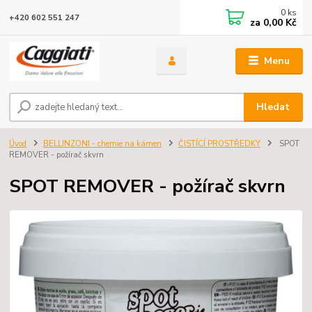
0
ks
+420 602 551 247
za
0,00 Kč
Menu
Hledat
Úvod
BELLINZONI - chemie na kámen
ČISTÍCÍ PROSTŘEDKY
SPOT
REMOVER - požírač skvrn
SPOT REMOVER - požírač skvrn