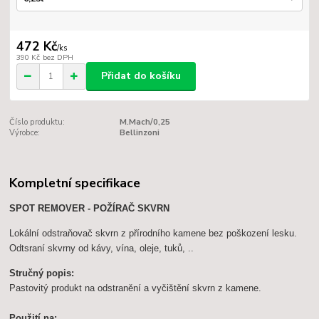
472 Kč
/
ks
390 Kč
bez DPH
Přidat do košíku
Číslo produktu:
M.Mach/0,25
Výrobce:
Bellinzoni
Kompletní specifikace
SPOT REMOVER - POŽÍRAČ SKVRN
Lokální odstraňovač skvrn z přírodního kamene bez poškození lesku.
Odtsraní skvrny od kávy, vína, oleje, tuků, ..
Stručný popis:
Pastovitý produkt na odstranění a vyčištění skvrn z kamene.
Použití na: