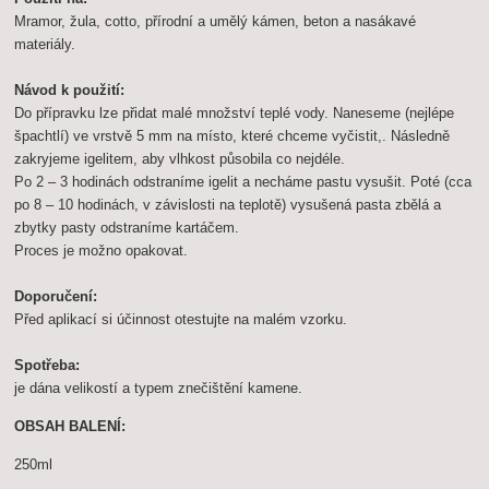
Mramor, žula, cotto, přírodní a umělý kámen, beton a nasákavé
materiály.
Návod k použití:
Do přípravku lze přidat malé množství teplé vody. Naneseme (nejlépe
špachtlí) ve vrstvě 5 mm na místo, které chceme vyčistit,. Následně
zakryjeme igelitem, aby vlhkost působila co nejdéle.
Po 2 – 3 hodinách odstraníme igelit a necháme pastu vysušit. Poté (cca
po 8 – 10 hodinách, v závislosti na teplotě) vysušená pasta zbělá a
zbytky pasty odstraníme kartáčem.
Proces je možno opakovat.
Doporučení:
Před aplikací si účinnost otestujte na malém vzorku.
Spotřeba:
je dána velikostí a typem znečištění kamene.
OBSAH BALENÍ:
250ml