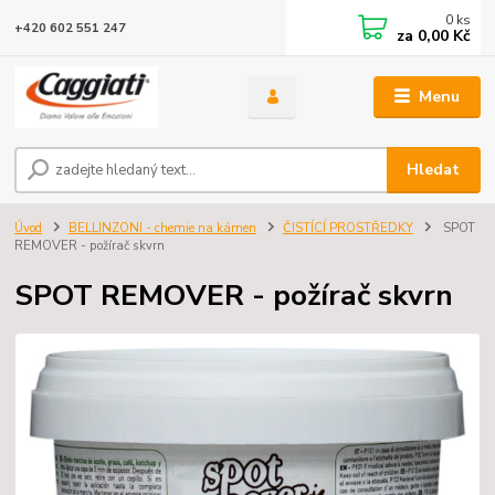
0
ks
+420 602 551 247
za
0,00 Kč
Menu
Hledat
Úvod
BELLINZONI - chemie na kámen
ČISTÍCÍ PROSTŘEDKY
SPOT
REMOVER - požírač skvrn
SPOT REMOVER - požírač skvrn