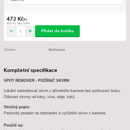
472 Kč
/
ks
390 Kč
bez DPH
Přidat do košíku
Výrobce:
Bellinzoni
Kompletní specifikace
SPOT REMOVER - POŽÍRAČ SKVRN
Lokální odstraňovač skvrn z přírodního kamene bez poškození lesku.
Odtsraní skvrny od kávy, vína, oleje, tuků, ..
Stručný popis:
Pastovitý produkt na odstranění a vyčištění skvrn z kamene.
Použití na: