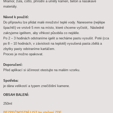
Mramor, žula, cotto, přírodní a umělý kámen, beton a nasákavé
materiály.
Návod k použití:
Do přípravku lze přidat malé množství teplé vody. Naneseme (nejlépe
špachtlí) ve vrstvě 5 mm na místo, které chceme vyčistit,. Následně
zakryjeme igelitem, aby vlhkost působila co nejdéle.
Po 2 – 3 hodinách odstraníme igelit a necháme pastu vysušit. Poté (cca
po 8 – 10 hodinách, v závislosti na teplotě) vysušená pasta zbělá a
zbytky pasty odstraníme kartáčem.
Proces je možno opakovat.
Doporučení:
Před aplikací si účinnost otestujte na malém vzorku.
Spotřeba:
je dána velikostí a typem znečištění kamene.
OBSAH BALENÍ:
250ml
BEZPEČNOSTNÍ LIST ke stažení ZDE