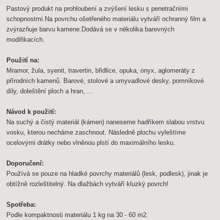
Pastový produkt na prohloubení a zvýšení lesku s penetračními
schopnostmi.Na povrchu ošetřeného materiálu vytváří ochranný film a
zvýrazňuje barvu kamene.Dodává se v několika barevných
modifikacích.
Použití na:
Mramor, žula, syenit, travertin, břidlice, opuka, onyx, aglomeráty z
přírodních kamenů. Barové, stolové a umyvadlové desky, pomníkové
díly, doleštění ploch a hran, ...
Návod k použití:
Na suchý a čistý materiál (kámen) naneseme hadříkem slabou vrstvu
vosku, kterou necháme zaschnout. Následně plochu vyleštíme
ocelovými drátky nebo vlněnou plstí do maximálního lesku.
Doporučení:
Používá se pouze na hladké povrchy materiálů (lesk, podlesk), jinak je
obtížně rozleštitelný. Na dlažbách vytváří kluzký povrch!
Spotřeba:
Podle kompaktnosti materiálu 1 kg na 30 - 60 m2.