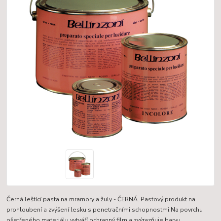
Černá leštící pasta na mramory a žuly - ČERNÁ. Pastový produkt na
prohloubení a zvýšení lesku s penetračními schopnostmi.Na povrchu
ošetřeného materiálu vytváří ochranný film a zvýrazňuje barvu