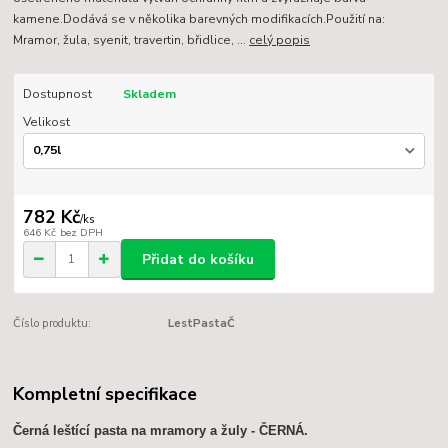
kamene.Dodává se v několika barevných modifikacích.Použití na:
Mramor, žula, syenit, travertin, břidlice, ...
celý popis
Dostupnost
Skladem
Velikost
782 Kč
/
ks
646 Kč
bez DPH
Přidat do košíku
Číslo produktu:
LestPastaČ
Kompletní specifikace
Černá leštící pasta na mramory a žuly - ČERNÁ.