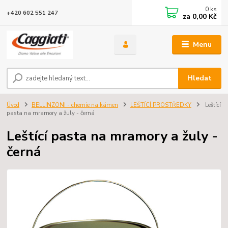
0
ks
+420 602 551 247
za
0,00 Kč
Menu
Hledat
Úvod
BELLINZONI - chemie na kámen
LEŠTÍCÍ PROSTŘEDKY
Leštící
pasta na mramory a žuly - černá
Leštící pasta na mramory a žuly -
černá