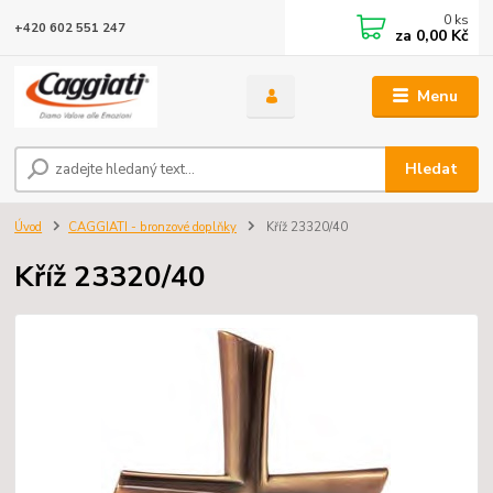
0
ks
+420 602 551 247
za
0,00 Kč
Menu
Hledat
Úvod
CAGGIATI - bronzové doplňky
Kříž 23320/40
Kříž 23320/40