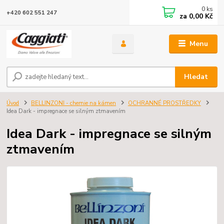
0
ks
+420 602 551 247
za
0,00 Kč
Menu
Hledat
Úvod
BELLINZONI - chemie na kámen
OCHRANNÉ PROSTŘEDKY
Idea Dark - impregnace se silným ztmavením
Idea Dark - impregnace se silným
ztmavením