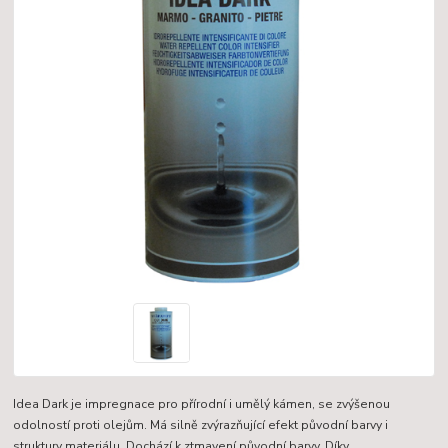
Idea Dark je impregnace pro přírodní i umělý kámen, se zvýšenou
odolností proti olejům. Má silně zvýrazňující efekt původní barvy i
struktury materiálu. Dochází k ztmavení původní barvy. Díky