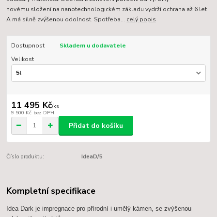
novému složení na nanotechnologickém základu vydrží ochrana až 6 let
A má silně zvýšenou odolnost. Spotřeba...
celý popis
Dostupnost
Skladem u dodavatele
Velikost
11 495 Kč
/
ks
9 500 Kč
bez DPH
Přidat do košíku
Číslo produktu:
IdeaD/5
Kompletní specifikace
Idea Dark je impregnace pro přírodní i umělý kámen, se zvýšenou