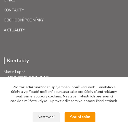
O NÁS
KONTAKTY
OBCHODNÍ PODMÍNKY
AKTUALITY
Kontakty
Martin Lupač
+420 602 551 247
Pro základní funkčnost, zpříjemnění používání webu, analytické
lupac@caggiati.cz
účely a v případě udělení souhlasu také pro účely cílení reklamy
využíváme soubory cookies. Nastavení vlastních preferencí
cookies můžete kdykoli upravit odkazem ve spodní části stránek.
Souhlasím
Nastavení
Upravit sběr cookies.