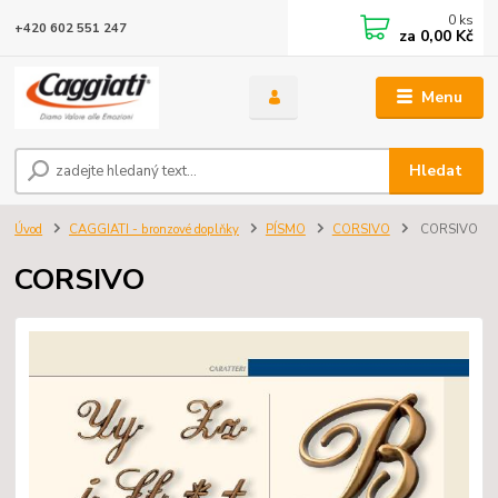
0
ks
+420 602 551 247
za
0,00 Kč
Menu
Hledat
Úvod
CAGGIATI - bronzové doplňky
PÍSMO
CORSIVO
CORSIVO
CORSIVO