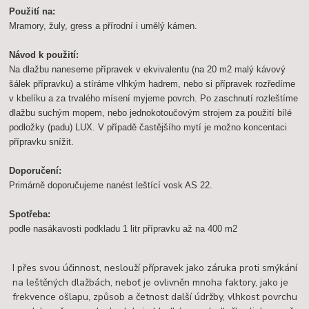
Použití na:
Mramory, žuly, gress a přírodní i umělý kámen.
Návod k použití:
Na dlažbu naneseme přípravek v ekvivalentu (na 20 m2 malý kávový
šálek přípravku) a stíráme vlhkým hadrem, nebo si přípravek rozředíme
v kbelíku a za trvalého mísení myjeme povrch. Po zaschnutí rozleštíme
dlažbu suchým mopem, nebo jednokotoučovým strojem za použití bílé
podložky (padu) LUX. V případě častějšího mytí je možno koncentaci
přípravku snížit.
Doporučení:
Primárně doporučujeme nanést leštící vosk AS 22.
Spotřeba:
podle nasákavosti podkladu 1 litr přípravku až na 400 m2
I přes svou účinnost, neslouží přípravek jako záruka proti smýkání
na leštěných dlažbách, neboť je ovlivněn mnoha faktory, jako je
frekvence ošlapu, způsob a četnost další údržby, vlhkost povrchu